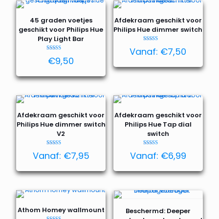
45 graden voetjes
Afdekraam geschikt voor
geschikt voor Philips Hue
Philips Hue dimmer switch
Play Light Bar
Waardering
Vanaf:
€
7,50
4.69
Waardering
uit 5
€
9,50
4.29
uit 5
Afdekraam geschikt voor
Afdekraam geschikt voor
Philips Hue dimmer switch
Philips Hue Tap dial
V2
switch
Waardering
Waardering
Vanaf:
€
7,95
Vanaf:
€
6,99
4.76
4.93
uit 5
uit 5
Athom Homey wallmount
Beschermd: Deeper