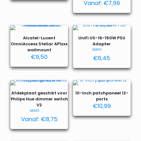
Vanaf:
€
7,99
4.25
uit 5
Alcatel-Lucent
UniFi US-16-150W PSU
OmniAccess Stellar AP1xxx
Adapter
wallmount
Waardering
€
9,50
€
6,45
5.00
uit 5
Afdekplaat geschikt voor
10-inch patchpaneel 12-
Philips Hue dimmer switch
ports
V2
€
10,99
Waardering
Vanaf:
€
8,75
4.76
uit 5