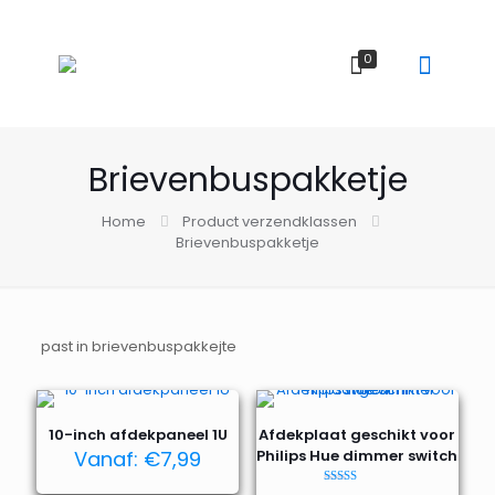
0
Brievenbuspakketje
Home
Product verzendklassen
Brievenbuspakketje
past in brievenbuspakkejte
10-inch afdekpaneel 1U
Afdekplaat geschikt voor
Vanaf:
€
7,99
Philips Hue dimmer switch
Waardering