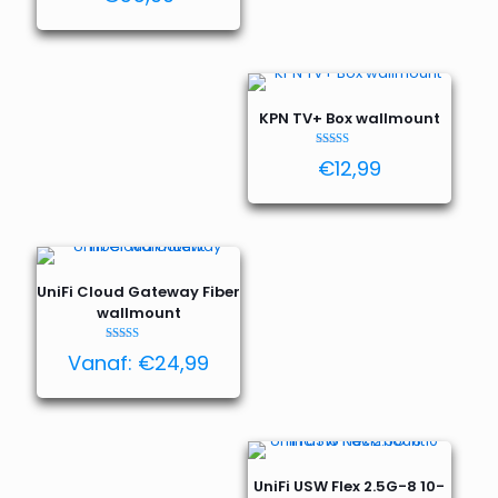
KPN TV+ Box wallmount
Waardering
€
12,99
5.00
uit 5
UniFi Cloud Gateway Fiber
wallmount
Waardering
Vanaf:
€
24,99
4.92
uit 5
UniFi USW Flex 2.5G-8 10-