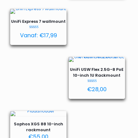
UniFi Express 7 wallmount
Waardering
Vanaf:
€
17,99
5.00
uit 5
UniFi USW Flex 2.5G-8 PoE
10-inch 1U Rackmount
Waardering
€
28,00
5.00
uit 5
Sophos XGS 88 10-inch
rackmount
€
55,00