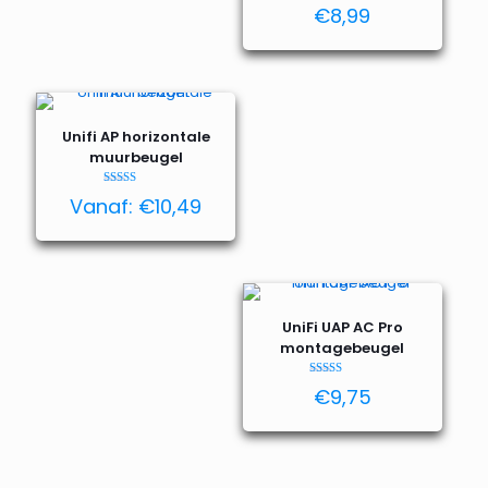
Waardering
€
8,99
5.00
uit 5
Unifi AP horizontale
muurbeugel
Waardering
Vanaf:
€
10,49
4.95
uit 5
UniFi UAP AC Pro
montagebeugel
Waardering
€
9,75
4.80
uit 5