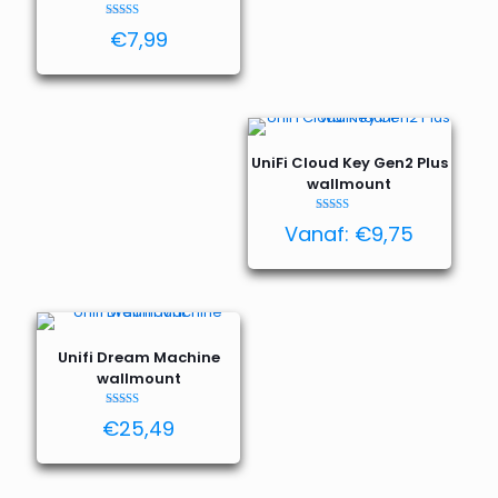
Waardering
€
7,99
4.82
uit 5
UniFi Cloud Key Gen2 Plus
wallmount
Waardering
Vanaf:
€
9,75
4.95
uit 5
Unifi Dream Machine
wallmount
Waardering
€
25,49
5.00
uit 5