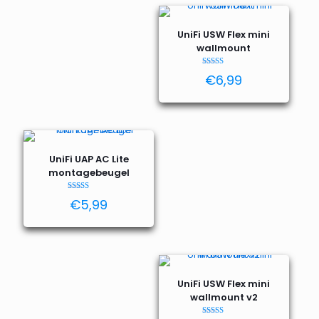
UniFi USW Flex mini
wallmount
Waardering
€
6,99
4.95
uit 5
UniFi UAP AC Lite
montagebeugel
Waardering
€
5,99
4.53
uit 5
UniFi USW Flex mini
wallmount v2