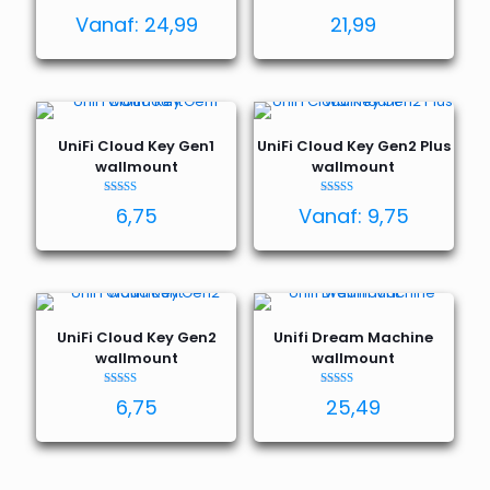
Waardering
Waardering
Vanaf:
24,99
21,99
4.92
4.92
uit 5
uit 5
UniFi Cloud Key Gen1
UniFi Cloud Key Gen2 Plus
wallmount
wallmount
Waardering
Waardering
6,75
Vanaf:
9,75
5.00
4.95
uit 5
uit 5
UniFi Cloud Key Gen2
Unifi Dream Machine
wallmount
wallmount
Waardering
Waardering
6,75
25,49
4.43
5.00
uit 5
uit 5