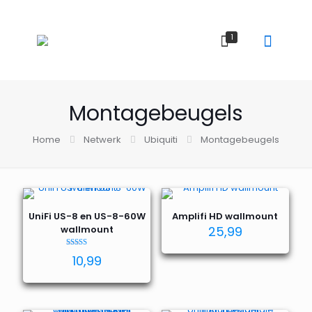
1
Montagebeugels
Home
Netwerk
Ubiquiti
Montagebeugels
UniFi US-8 en US-8-60W
Amplifi HD wallmount
wallmount
25,99
Waardering
10,99
5.00
uit 5