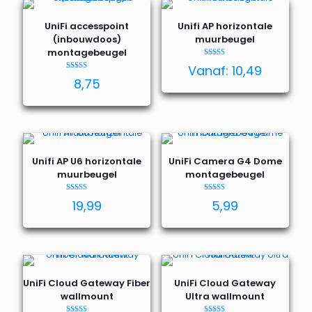
UniFi accesspoint
Unifi AP horizontale
(inbouwdoos)
muurbeugel
montagebeugel
Waardering
Vanaf:
10,49
4.95
Waardering
uit 5
8,75
4.79
uit 5
Unifi AP U6 horizontale
UniFi Camera G4 Dome
muurbeugel
montagebeugel
Waardering
Waardering
19,99
5,99
4.00
5.00
uit 5
uit 5
UniFi Cloud Gateway Fiber
UniFi Cloud Gateway
wallmount
Ultra wallmount