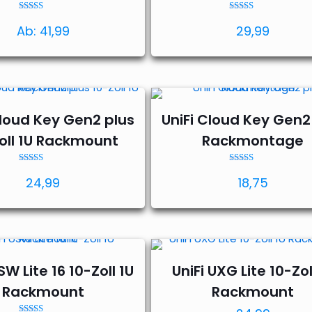
Bewertet mit
Bewertet mit
Ab:
41,99
29,99
5.00
5.00
von 5
von 5
Cloud Key Gen2 plus
UniFi Cloud Key Gen2
oll 1U Rackmount
Rackmontage
Bewertet mit
Bewertet mit
24,99
18,75
5.00
5.00
von 5
von 5
SW Lite 16 10-Zoll 1U
UniFi UXG Lite 10-Zol
Rackmount
Rackmount