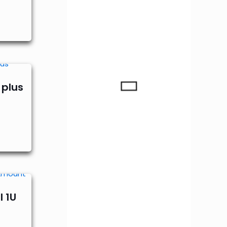
 plus
l 1U