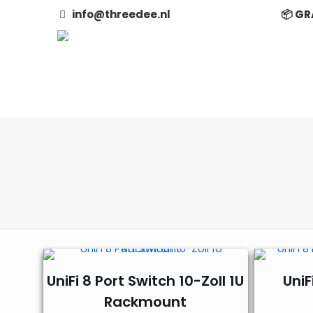
info@threedee.nl
📦 GR
UniFi 8 Port Switch 10-Zoll 1U
UniF
Rackmount