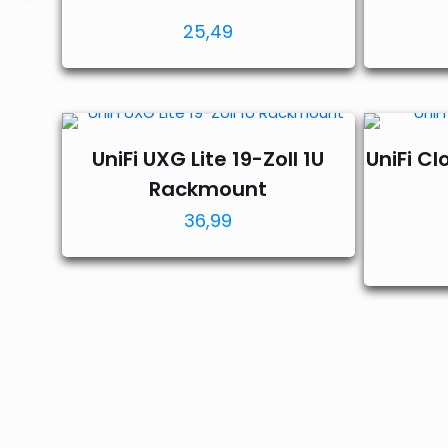
Bewertet mit
25,49
5.00
von 5
UniFi UXG Lite 19-Zoll 1U
UniFi C
Rackmount
36,99