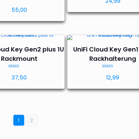
24,99
Bewertet mit
55,00
5.00
von 5
loud Key Gen2 plus 1U
UniFi Cloud Key Gen1
Rackmount
Rackhalterung
Bewertet mit
Bewertet mit
37,50
12,99
5.00
5.00
von 5
von 5
1
2