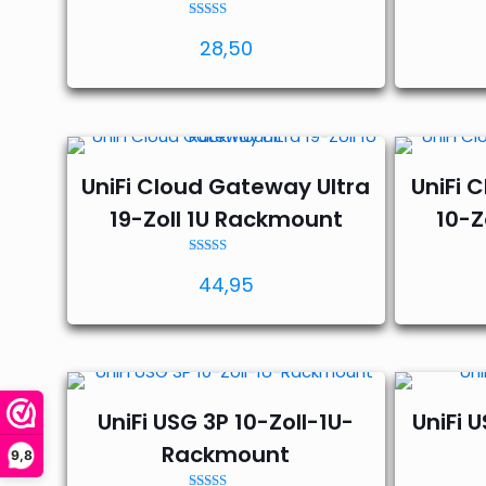
Bewertet mit
28,50
5.00
von 5
UniFi Cloud Gateway Ultra
UniFi 
19-Zoll 1U Rackmount
10-Z
Bewertet mit
44,95
5.00
von 5
UniFi USG 3P 10-Zoll-1U-
UniFi U
Rackmount
9,8