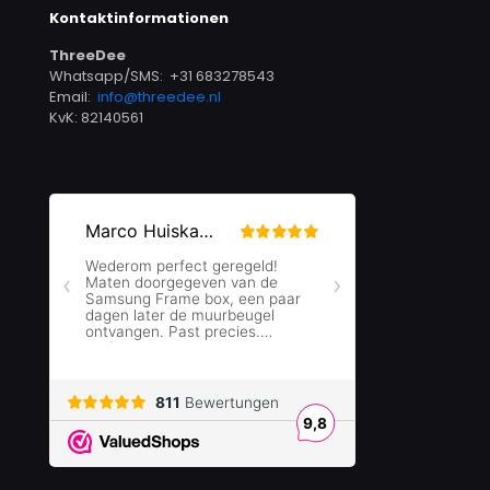
Kontaktinformationen
ThreeDee
Whatsapp/SMS: +31 683278543
Email:
info@threedee.nl
KvK: 82140561