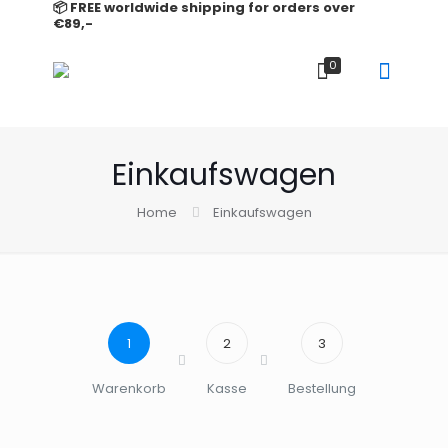
📦 FREE worldwide shipping for orders over
€89,-
0
Einkaufswagen
Home
Einkaufswagen
1
2
3
Warenkorb
Kasse
Bestellung