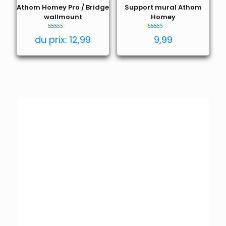
Athom Homey Pro / Bridge
Support mural Athom
wallmount
Homey
Note
Note
du prix:
12,99
9,99
4.80
5.00
sur 5
sur 5