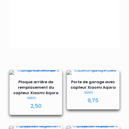
Plaque arrière de
Porte de garage avec
remplacement du
capteur Xiaomi Aqara
capteur Xiaomi Aqara
Note
9,75
5.00
Note
sur 5
2,50
5.00
sur 5