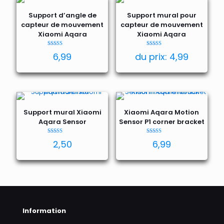
Support d’angle de
Support mural pour
capteur de mouvement
capteur de mouvement
Xiaomi Aqara
Xiaomi Aqara
Note
Note
6,99
du prix:
4,99
5.00
5.00
sur 5
sur 5
Support mural Xiaomi
Xiaomi Aqara Motion
Aqara Sensor
Sensor P1 corner bracket
Note
Note
2,50
6,99
5.00
5.00
sur 5
sur 5
Information