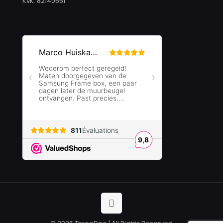
KvK: 82140561