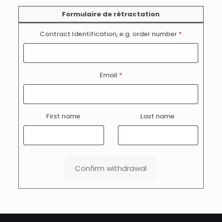
Formulaire de rétractation
Contract Identification, e.g. order number
*
Email
*
E
First name
Last name
m
a
i
l
Confirm withdrawal
(
r
e
p