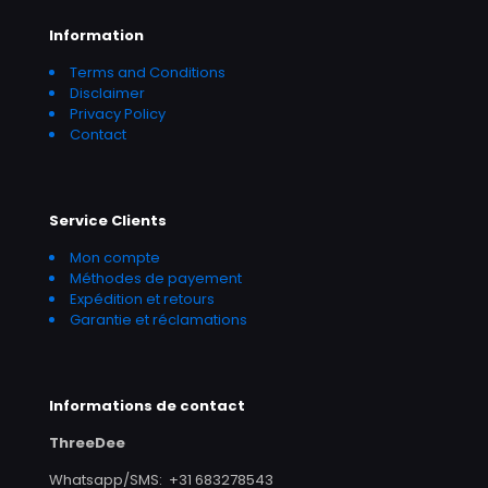
e
Information
a
Terms and Conditions
t
Disclaimer
)
Privacy Policy
Contact
*
Service Clients
Mon compte
Méthodes de payement
Expédition et retours
Garantie et réclamations
Informations de contact
ThreeDee
Whatsapp/SMS: +31 683278543