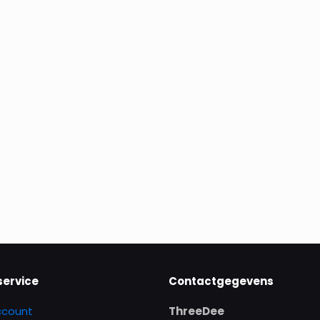
service
Contactgegevens
ccount
ThreeDee