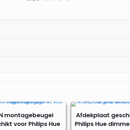
aantal
IN montagebeugel
Afdekplaat geschi
hikt voor Philips Hue
Philips Hue dimme