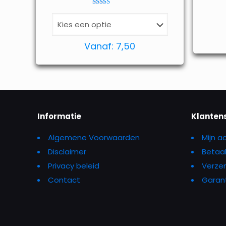
Waardering
4.69
uit 5
Vanaf:
7,50
Informatie
Klanten
Algemene Voorwaarden
Mijn a
Disclaimer
Betaa
Privacy beleid
Verzen
Contact
Garant