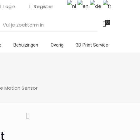
Login
Register
0
k
Behuizingen
Overig
3D Print Service
ue Motion Sensor
t