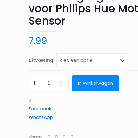
voor Philips Hue Mo
Sensor
7,99
Uitvoering
Hoekbeugel
In Winkelwagen
geschikt
voor
X
Philips
Facebook
Hue
WhatsApp
Motion
Sensor
Share