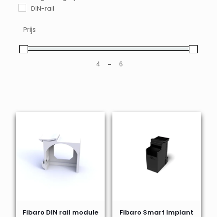
DIN-rail
Prijs
-
Minimale prijs
Maximale prijs
Fibaro DIN rail module
Fibaro Smart Implant