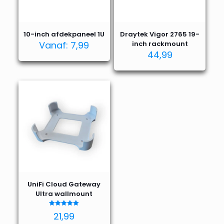
10-inch afdekpaneel 1U
Draytek Vigor 2765 19-
Vanaf:
7,99
inch rackmount
44,99
UniFi Cloud Gateway
Ultra wallmount
Waardering
21,99
4.92
uit 5