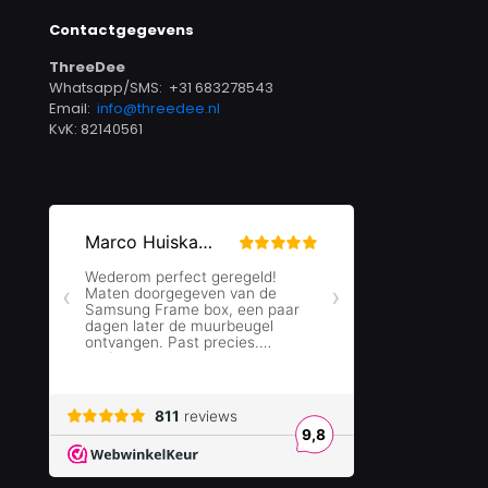
Contactgegevens
ThreeDee
Whatsapp/SMS: +31 683278543
Email:
info@threedee.nl
KvK: 82140561