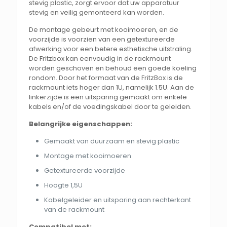
stevig plastic, zorgt ervoor dat uw apparatuur
stevig en veilig gemonteerd kan worden.
De montage gebeurt met kooimoeren, en de
voorzijde is voorzien van een getextureerde
afwerking voor een betere esthetische uitstraling.
De Fritzbox kan eenvoudig in de rackmount
worden geschoven en behoud een goede koeling
rondom. Door het formaat van de FritzBox is de
rackmount iets hoger dan 1U, namelijk 1.5U. Aan de
linkerzijde is een uitsparing gemaakt om enkele
kabels en/of de voedingskabel door te geleiden.
Belangrijke eigenschappen:
Gemaakt van duurzaam en stevig plastic
Montage met kooimoeren
Getextureerde voorzijde
Hoogte 1,5U
Kabelgeleider en uitsparing aan rechterkant
van de rackmount
Compatibel met: