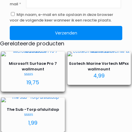
mail
*
Mijn naam, e-mail en site opslaan in deze browser
voor de volgende keer wanneer ik een reactie plaats.
Gerelateerde producten
Microsoft Surface Pro 7
Ecotech Marine Vortech MPxx
wallmount
wallmount
4,99
Waardering
19,75
5.00
uit 5
The Sub -Torp afsluitdop
Waardering
1,99
4.50
uit 5