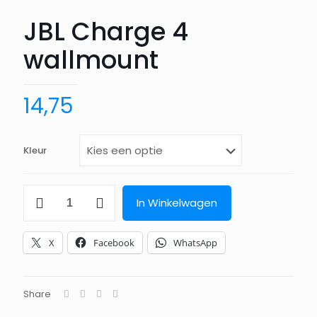
JBL Charge 4
wallmount
14,75
Kleur
JBL
In Winkelwagen
Charge
4
wallmount
X
Facebook
WhatsApp
aantal
Share