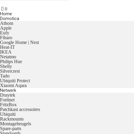
0
Home
Domotica
Athom
Apple
Eufy
Fibaro
Google Home | Nest
Heat-IT
IKEA
Netatmo
Philips Hue
Shelly
Silvercrest
Tado
Ubiquiti Protect
Xiaomi Aqara
Netwerk
Draytek
Fortinet
FritzBox
Patchkast accessoires
Ubiquiti
Rackmounts
Montagebeugels
Spare-parts
Standaards