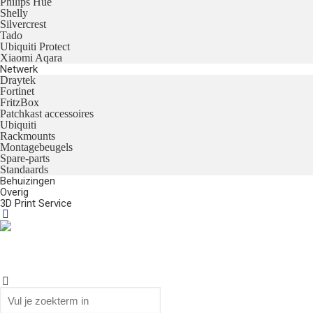
Philips Hue
Shelly
Silvercrest
Tado
Ubiquiti Protect
Xiaomi Aqara
Netwerk
Draytek
Fortinet
FritzBox
Patchkast accessoires
Ubiquiti
Rackmounts
Montagebeugels
Spare-parts
Standaards
Behuizingen
Overig
3D Print Service