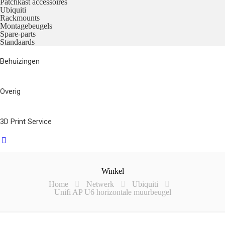
Patchkast accessoires
Ubiquiti
Rackmounts
Montagebeugels
Spare-parts
Standaards
Behuizingen
Overig
3D Print Service
Winkel
Home
Netwerk
Ubiquiti
Unifi AP U6 horizontale muurbeugel