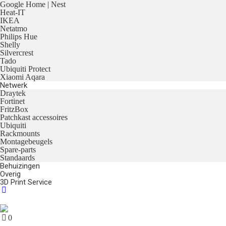
Google Home | Nest
Heat-IT
IKEA
Netatmo
Philips Hue
Shelly
Silvercrest
Tado
Ubiquiti Protect
Xiaomi Aqara
Netwerk
Draytek
Fortinet
FritzBox
Patchkast accessoires
Ubiquiti
Rackmounts
Montagebeugels
Spare-parts
Standaards
Behuizingen
Overig
3D Print Service
0