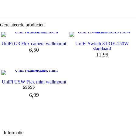
Gerelateerde producten
UniFi G3 Flex camera wallmount
UniFi Switch 8 POE-150W
standaard
6,50
11,99
UniFi USW Flex mini wallmount
Waardering
6,99
4.95
uit 5
Informatie