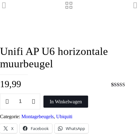
Unifi AP U6 horizontale
muurbeugel
19,99
Waardering
2
Unifi
4.00
op 5
AP
In Winkelwagen
gebaseerd
U6
op
horizontale
klantbeoordel
muurbeugel
Categorie:
Montagebeugels
,
Ubiquiti
aantal
X
Facebook
WhatsApp