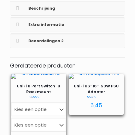
Beschrijving
Extra informatie
Beoordelingen
2
Gerelateerde producten
UniFi 8 Port Switch 1U
UniFi US-16-150W PSU
Rackmount
Adapter
Waardering
Waardering
6,45
5.00
5.00
uit 5
uit 5