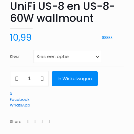
UniFi US-8 en US-8-
60W wallmount
10,99
Waardering
1
5.00
op 5
gebaseerd
op
Kleur
klantbeoordeling
UniFi
In Winkelwagen
US-
8
en
X
US-
Facebook
8-
WhatsApp
60W
wallmount
aantal
Share