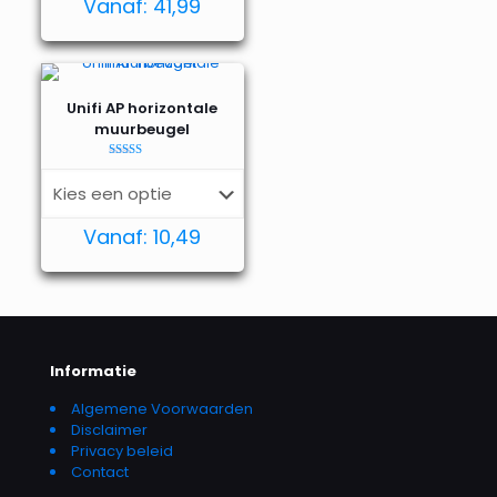
Vanaf:
41,99
Unifi AP horizontale
muurbeugel
Waardering
4.95
uit 5
Vanaf:
10,49
Informatie
Algemene Voorwaarden
Disclaimer
Privacy beleid
Contact