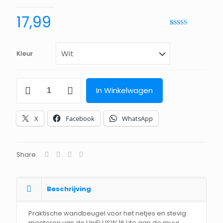
17,99
Waardering
4
5.00
op 5
gebaseerd
op
Kleur
klantbeoordeling
Unifi
In Winkelwagen
USW
16
Lite
X
Facebook
WhatsApp
wallmount
aantal
Share
Beschrijving
Praktische wandbeugel voor het netjes en stevig
monteren van de UniFi USW 16 Lite aan de muur.