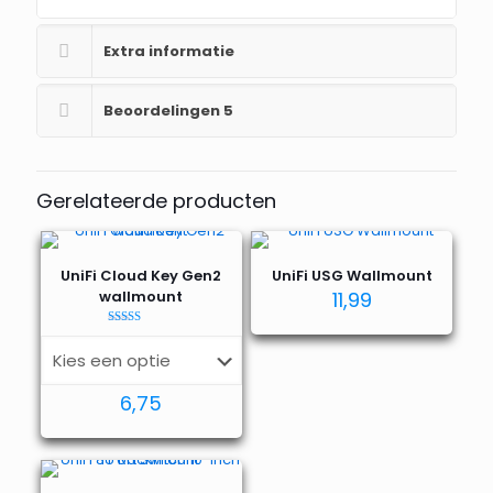
Extra informatie
Beoordelingen
5
Gerelateerde producten
UniFi Cloud Key Gen2
UniFi USG Wallmount
wallmount
11,99
Waardering
4.43
uit 5
6,75