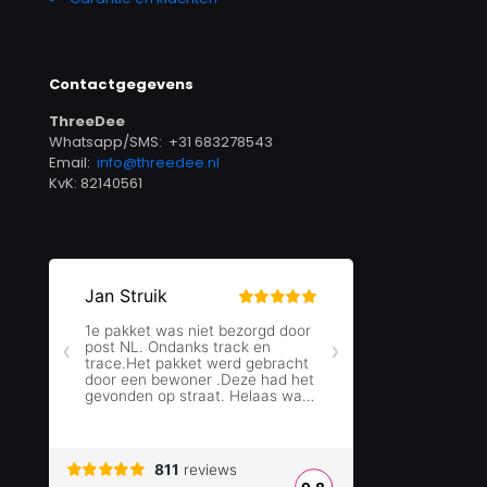
Contactgegevens
ThreeDee
Whatsapp/SMS: +31 683278543
Email:
info@threedee.nl
KvK: 82140561