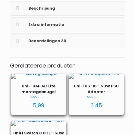
Beschrijving
Extra informatie
Beoordelingen
39
Gerelateerde producten
UniFi UAP AC Lite
UniFi US-16-150W PSU
montagebeugel
Adapter
Waardering
Waardering
5,99
6,45
4.53
5.00
uit 5
uit 5
UniFi Switch 8 POE-150W