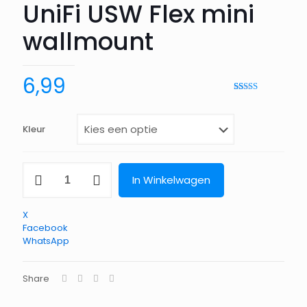
UniFi USW Flex mini
wallmount
6,99
Waardering
39
4.95
op 5
gebaseerd
op
Kleur
klantbeoordeling
UniFi
In Winkelwagen
USW
Flex
mini
X
wallmount
Facebook
aantal
WhatsApp
Share