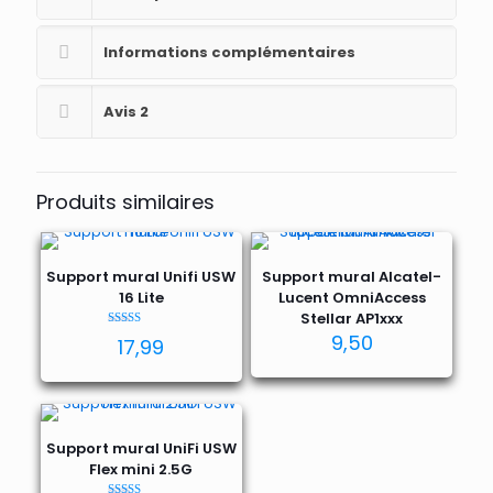
Informations complémentaires
Avis
2
Produits similaires
Support mural Unifi USW
Support mural Alcatel-
16 Lite
Lucent OmniAccess
Stellar AP1xxx
Note
9,50
17,99
5.00
sur 5
Support mural UniFi USW
Flex mini 2.5G