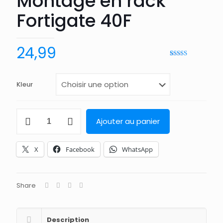
Montage en rack
Fortigate 40F
24,99
Noté
2
4.00
sur 5 basé
sur
notation
Kleur
client
quantité
Ajouter au panier
de
Montage
en
X
Facebook
WhatsApp
rack
Fortigate
40F
Share
Description