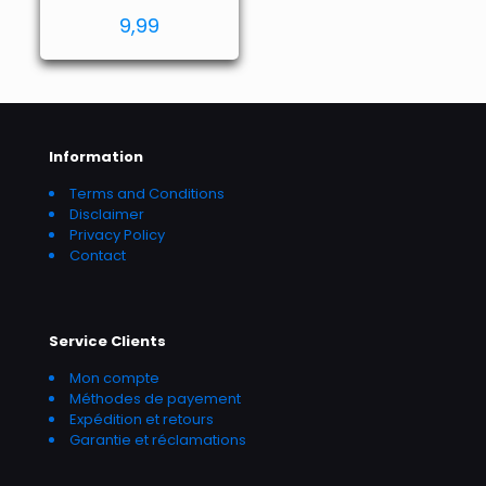
Note
9,99
4.85
sur 5
Information
Terms and Conditions
Disclaimer
Privacy Policy
Contact
Service Clients
Mon compte
Méthodes de payement
Expédition et retours
Garantie et réclamations