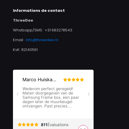
Informations de contact
ThreeDee
Whatsapp/SMS: +31 683278543
Email:
info@threedee.nl
KvK: 82140561