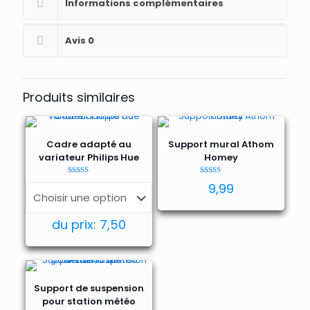
Informations complémentaires
Avis
0
Produits similaires
Cadre adapté au
Support mural Athom
variateur Philips Hue
Homey
Note
Note
9,99
4.69
5.00
sur 5
sur 5
du prix:
7,50
Support de suspension
pour station météo