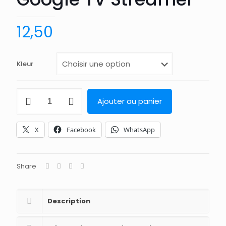
12,50
Kleur
quantité
Ajouter au panier
de
Support
mural
X
Facebook
WhatsApp
pour
Google
TV
Streamer
Share
Description