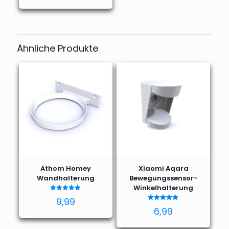
Ähnliche Produkte
Athom Homey
Xiaomi Aqara
Wandhalterung
Bewegungssensor-
Winkelhalterung
Bewertet
9,99
mit
Bewertet
5.00
6,99
mit
von 5
5.00
von 5