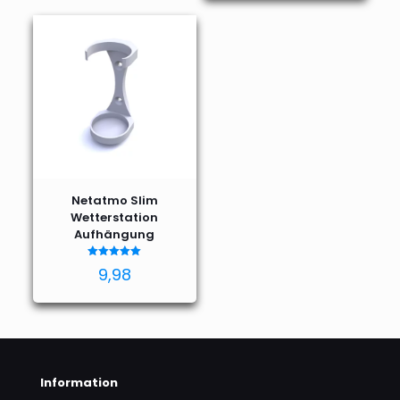
Netatmo Slim
Wetterstation
Aufhängung
Bewertet
9,98
mit
5.00
von 5
Information