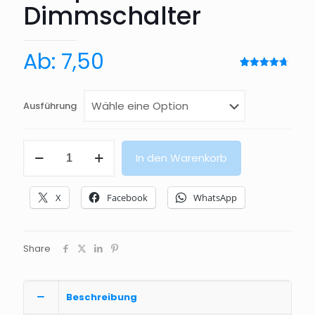
Dimmschalter
Ab:
7,50
Bewertet
13
mit
4.69
von 5,
basierend
Ausführung
auf
Kundenbewertung
Rahmen
In den Warenkorb
geeignet
für
Philips
X
Facebook
WhatsApp
Hue
Dimmschalter
Menge
Share
Beschreibung