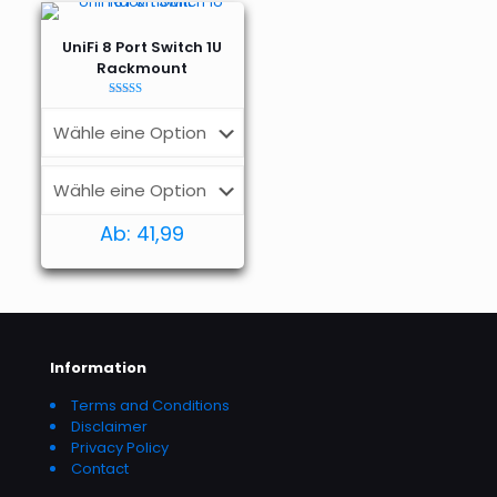
UniFi 8 Port Switch 1U
Rackmount
Bewertet mit
5.00
von 5
Ab:
41,99
Information
Terms and Conditions
Disclaimer
Privacy Policy
Contact