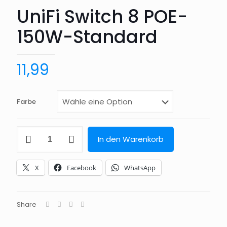
UniFi Switch 8 POE-
150W-Standard
11,99
Farbe
UniFi
In den Warenkorb
Switch
8
POE-
X
Facebook
WhatsApp
150W-
Standard
Menge
Share