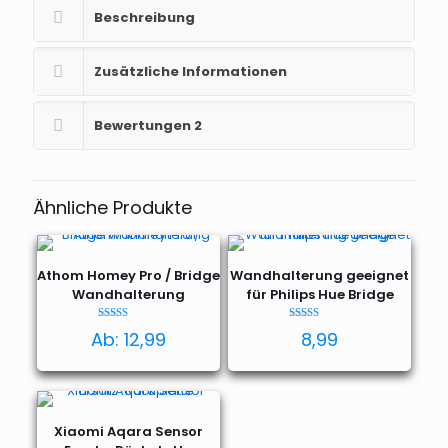
Beschreibung
Zusätzliche Informationen
Bewertungen
2
Ähnliche Produkte
Athom Homey Pro / Bridge
Wandhalterung geeignet
Wandhalterung
für Philips Hue Bridge
Bewertet
Bewertet mit
Ab:
12,99
8,99
mit
4.96
4.80
von 5
von 5
Xiaomi Aqara Sensor