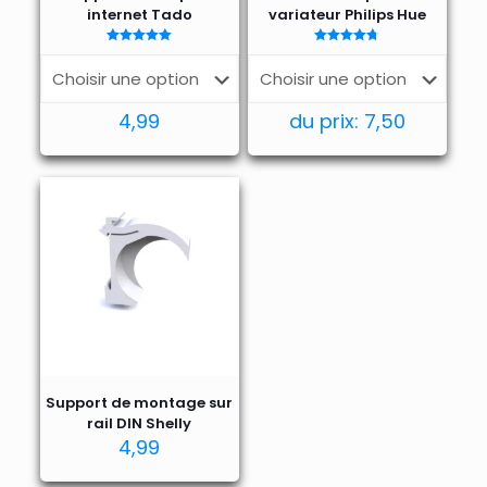
internet Tado
variateur Philips Hue
Note
Note
4.93
4.69
sur 5
sur 5
4,99
du prix:
7,50
Support de montage sur
rail DIN Shelly
4,99