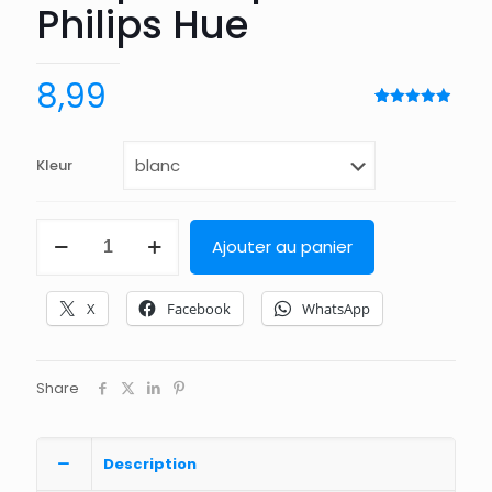
Philips Hue
8,99
Noté
24
4.96
sur 5
basé sur
notation
Kleur
client
quantité
Ajouter au panier
de
Support
mural
X
Facebook
WhatsApp
adapté
au
pont
Philips
Share
Hue
Description