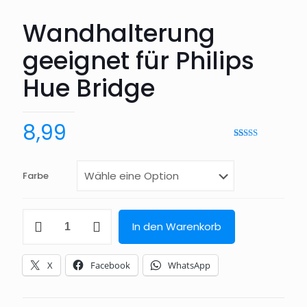
Wandhalterung
geeignet für Philips
Hue Bridge
8,99
Bewertet mit
24
4.96
von 5,
basierend
auf
Farbe
Kundenbewertung
Wandhalterung
In den Warenkorb
geeignet
für
Philips
X
Facebook
WhatsApp
Hue
Bridge
Menge