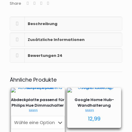
Share
Beschreibung
Zusätzliche Informationen
Bewertungen
24
Ähnliche Produkte
Abdeckplatte passend für
Google Home Hub-
Philips Hue Dimmschalter
Wandhalterung
Bewertet
Bewertet mit
12,99
mit
4.84
4.25
von 5
von 5