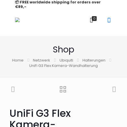
📦 FREE worldwide shipping for orders over
€89,-
0
Shop
Home
Netzwerk
Ubiquiti
Halterungen
UniFi G3 Flex Kamera-Wandhalterung
UniFi G3 Flex
Kamera-