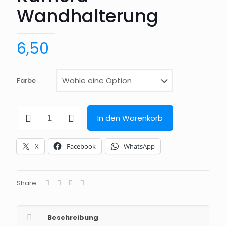
Wandhalterung
6,50
Farbe
UniFi
In den Warenkorb
G3
Flex
Kamera-
X
Facebook
WhatsApp
Wandhalterung
Menge
Share
Beschreibung