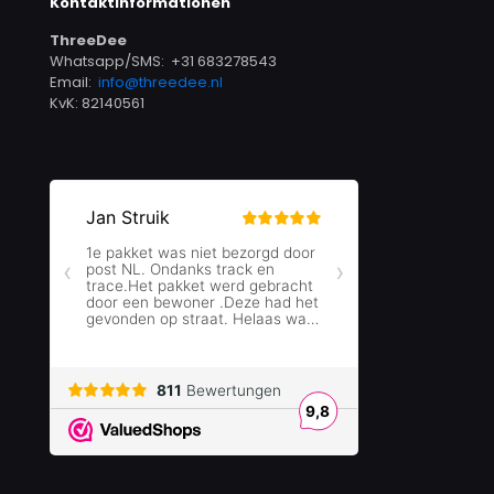
Kontaktinformationen
ThreeDee
Whatsapp/SMS: +31 683278543
Email:
info@threedee.nl
KvK: 82140561