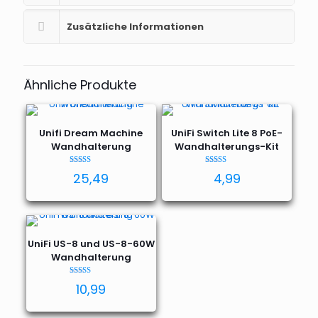
Zusätzliche Informationen
Ähnliche Produkte
Unifi Dream Machine
UniFi Switch Lite 8 PoE-
Wandhalterung
Wandhalterungs-Kit
Bewertet mit
Bewertet mit
25,49
4,99
5.00
5.00
von 5
von 5
UniFi US-8 und US-8-60W
Wandhalterung
Bewertet mit
10,99
5.00
von 5